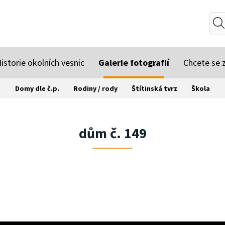
istorie okolních vesnic
Galerie fotografií
Chcete se z
Domy dle č.p.
Rodiny / rody
Štítinská tvrz
Škola
dům č. 149