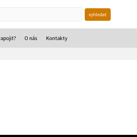
vyhledat
apojit?
O nás
Kontakty