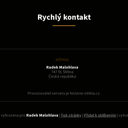
Rychlý kontakt
adresa:
Radek Malohlava
747 91 Štítina
Česká republika
Provozovatel serveru je historie-stitina.cz.
 vyhrazena pro
Radek Malohlava
|
Tisk stránky
|
Přidat k oblíbeným
| vytv